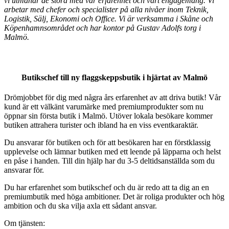
vi
utmanar de stora med vår erfarenhet och vårt engagemang
. Vi
arbetar med chefer och specialister på alla nivåer inom Teknik,
Logistik, Sälj, Ekonomi och Office.
Vi är verksamma i Skåne och
Köpenhamnsområdet och har kontor på Gustav Adolfs torg i
Malmö.
Butikschef till ny flaggskeppsbutik i hjärtat av Malmö
Drömjobbet för dig med några års erfarenhet av att driva butik! Vår
kund är ett välkänt varumärke med premiumprodukter som nu
öppnar sin första butik i Malmö. Utöver lokala besökare kommer
butiken attrahera turister och ibland ha en viss eventkaraktär.
Du ansvarar för butiken och för att besökaren har en förstklassig
upplevelse och lämnar butiken med ett leende på läpparna och helst
en påse i handen. Till din hjälp har du 3-5 deltidsanställda som du
ansvarar för.
Du har erfarenhet som butikschef och du är redo att ta dig an en
premiumbutik med höga ambitioner. Det är roliga produkter och hög
ambition och du ska vilja axla ett sådant ansvar.
Om tjänsten: