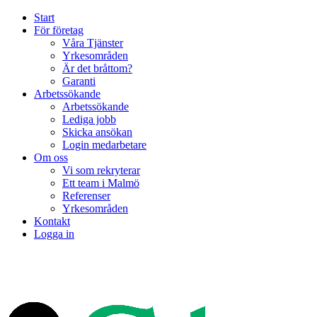
Start
För företag
Våra Tjänster
Yrkesområden
Är det bråttom?
Garanti
Arbetssökande
Arbetssökande
Lediga jobb
Skicka ansökan
Login medarbetare
Om oss
Vi som rekryterar
Ett team i Malmö
Referenser
Yrkesområden
Kontakt
Logga in