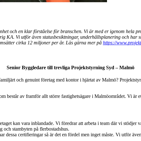
et och en klar förståelse för branschen. Vi är med er igenom hela projekt
rig KA. Vi utför även statusbesiktningar, underhållsplanering och har
 omsätter cirka 12 miljoner per år. Läs gärna mer på
https://www.projekt
Senior Byggledare till trevliga Projektstyrning Syd – Malmö
amiljärt och genuint företag med kontor i hjärtat av Malmö? Projektstyr
står av framför allt större fastighetsägare i Malmöområdet. Vi är ett li
retaget kan vara inblandade. Vi föredrar att arbeta i team där vi stödje
ng och stambyten på flerbostadshus.
r dessa certifieringar så är det en fördel men inget måste. Vi utför även