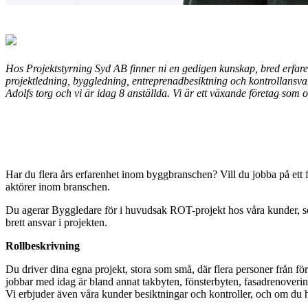
Hos Projektstyrning Syd AB finner ni en gedigen kunskap, bred erfarenh
projektledning, byggledning, entreprenadbesiktning och kontrollansva
Adolfs torg och vi är idag 8 anställda. Vi är ett växande företag som
Har du flera års erfarenhet inom byggbranschen? Vill du jobba på ett f
aktörer inom branschen.
Du agerar Byggledare för i huvudsak ROT-projekt hos våra kunder, som be
brett ansvar i projekten.
Rollbeskrivning
Du driver dina egna projekt, stora som små, där flera personer från fö
jobbar med idag är bland annat takbyten, fönsterbyten, fasadrenoveri
Vi erbjuder även våra kunder besiktningar och kontroller, och om du ha