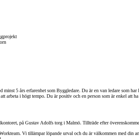
ggprojekt
orn
minst 5 års erfarenhet som Byggledare. Du är en van ledare som har lät
an att arbeta i högt tempo. Du är positiv och en person som är enkel att
udkontoret, på Gustav Adolfs torg i Malmö. Tillträde efter överenskomme
Workteam. Vi tillämpar löpande urval och du är välkommen med din ans
2.