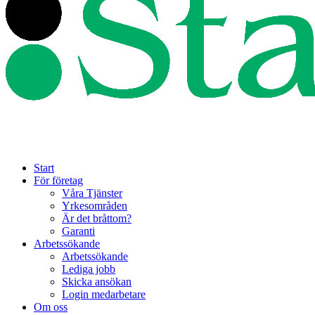
Start
För företag
Våra Tjänster
Yrkesområden
Är det bråttom?
Garanti
Arbetssökande
Arbetssökande
Lediga jobb
Skicka ansökan
Login medarbetare
Om oss