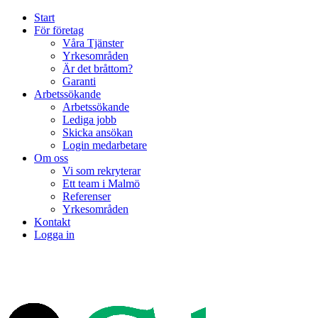
Start
För företag
Våra Tjänster
Yrkesområden
Är det bråttom?
Garanti
Arbetssökande
Arbetssökande
Lediga jobb
Skicka ansökan
Login medarbetare
Om oss
Vi som rekryterar
Ett team i Malmö
Referenser
Yrkesområden
Kontakt
Logga in