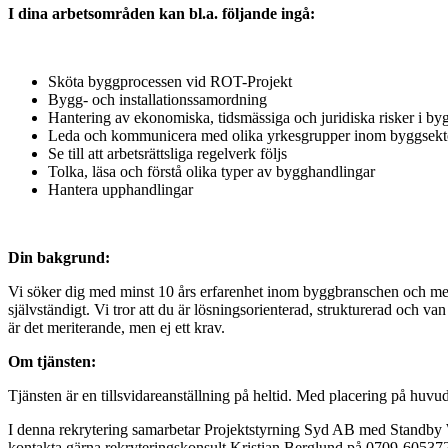
I dina arbetsområden kan bl.a. följande ingå:
Sköta byggprocessen vid ROT-Projekt
Bygg- och installationssamordning
Hantering av ekonomiska, tidsmässiga och juridiska risker i by
Leda och kommunicera med olika yrkesgrupper inom byggsekt
Se till att arbetsrättsliga regelverk följs
Tolka, läsa och förstå olika typer av bygghandlingar
Hantera upphandlingar
Din bakgrund:
Vi söker dig med minst 10 års erfarenhet inom byggbranschen och med 
självständigt. Vi tror att du är lösningsorienterad, strukturerad och v
är det meriterande, men ej ett krav.
Om tjänsten:
Tjänsten är en tillsvidareanställning på heltid. Med placering på huv
I denna rekrytering samarbetar Projektstyrning Syd AB med Standby 
kontakta gärna rekryteringskonsult Kristian Berglund på 0709-60537