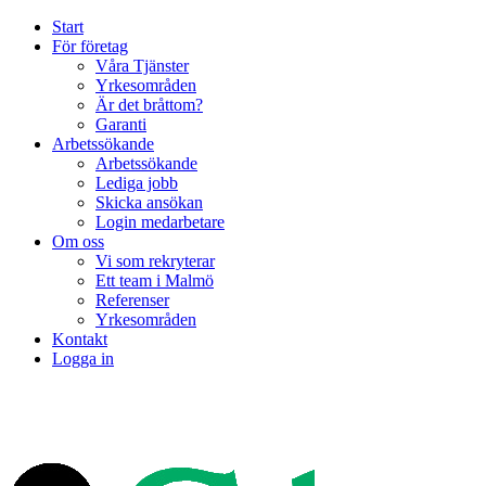
Start
För företag
Våra Tjänster
Yrkesområden
Är det bråttom?
Garanti
Arbetssökande
Arbetssökande
Lediga jobb
Skicka ansökan
Login medarbetare
Om oss
Vi som rekryterar
Ett team i Malmö
Referenser
Yrkesområden
Kontakt
Logga in