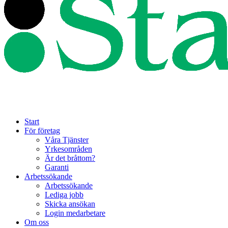
Start
För företag
Våra Tjänster
Yrkesområden
Är det bråttom?
Garanti
Arbetssökande
Arbetssökande
Lediga jobb
Skicka ansökan
Login medarbetare
Om oss