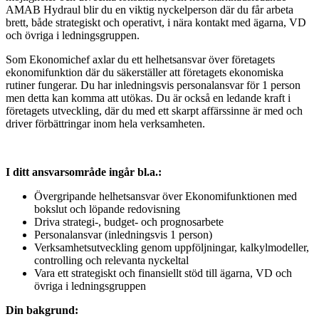
AMAB Hydraul blir du en viktig nyckelperson där du får arbeta
brett, både strategiskt och operativt, i nära kontakt med ägarna, VD
och övriga i ledningsgruppen.
Som Ekonomichef axlar du ett helhetsansvar över företagets
ekonomifunktion där du säkerställer att företagets ekonomiska
rutiner fungerar. Du har inledningsvis personalansvar för 1 person
men detta kan komma att utökas. Du är också en ledande kraft i
företagets utveckling, där du med ett skarpt affärssinne är med och
driver förbättringar inom hela verksamheten.
I ditt ansvarsområde ingår bl.a.:
Övergripande helhetsansvar över Ekonomifunktionen med
bokslut och löpande redovisning
Driva strategi-, budget- och prognosarbete
Personalansvar (inledningsvis 1 person)
Verksamhetsutveckling genom uppföljningar, kalkylmodeller,
controlling och relevanta nyckeltal
Vara ett strategiskt och finansiellt stöd till ägarna, VD och
övriga i ledningsgruppen
Din bakgrund: