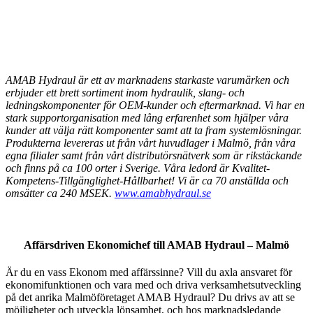
AMAB Hydraul är ett av marknadens starkaste varumärken och
erbjuder ett brett sortiment inom hydraulik, slang- och
ledningskomponenter för OEM-kunder och eftermarknad. Vi har en
stark supportorganisation med lång erfarenhet som hjälper våra
kunder att välja rätt komponenter samt att ta fram systemlösningar.
Produkterna levereras ut från vårt huvudlager i Malmö, från våra
egna filialer samt från vårt distributörsnätverk som är rikstäckande
och finns på ca 100 orter i Sverige. Våra ledord är Kvalitet-
Kompetens-Tillgänglighet-Hållbarhet! Vi är ca 70 anställda och
omsätter ca 240 MSEK.
www.amabhydraul.se
Affärsdriven Ekonomichef till AMAB Hydraul – Malmö
Är du en vass Ekonom med affärssinne? Vill du axla ansvaret för
ekonomifunktionen och vara med och driva verksamhetsutveckling
på det anrika Malmöföretaget AMAB Hydraul? Du drivs av att se
möjligheter och utveckla lönsamhet, och hos marknadsledande