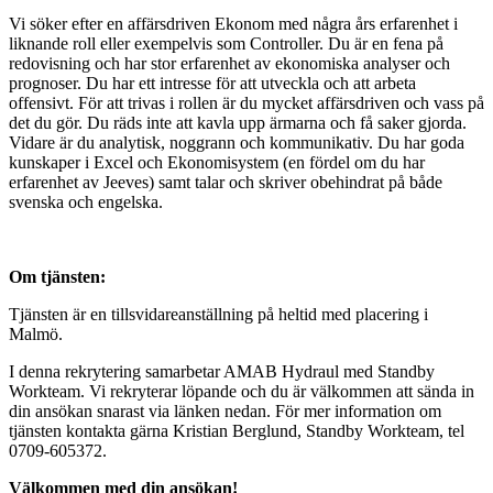
Vi söker efter en affärsdriven Ekonom med några års erfarenhet i
liknande roll eller exempelvis som Controller. Du är en fena på
redovisning och har stor erfarenhet av ekonomiska analyser och
prognoser. Du har ett intresse för att utveckla och att arbeta
offensivt. För att trivas i rollen är du mycket affärsdriven och vass på
det du gör. Du räds inte att kavla upp ärmarna och få saker gjorda.
Vidare är du analytisk, noggrann och kommunikativ. Du har goda
kunskaper i Excel och Ekonomisystem (en fördel om du har
erfarenhet av Jeeves) samt talar och skriver obehindrat på både
svenska och engelska.
Om tjänsten:
Tjänsten är en tillsvidareanställning på heltid med placering i
Malmö.
I denna rekrytering samarbetar AMAB Hydraul med Standby
Workteam. Vi rekryterar löpande och du är välkommen att sända in
din ansökan snarast via länken nedan. För mer information om
tjänsten kontakta gärna Kristian Berglund, Standby Workteam, tel
0709-605372.
Välkommen med din ansökan!