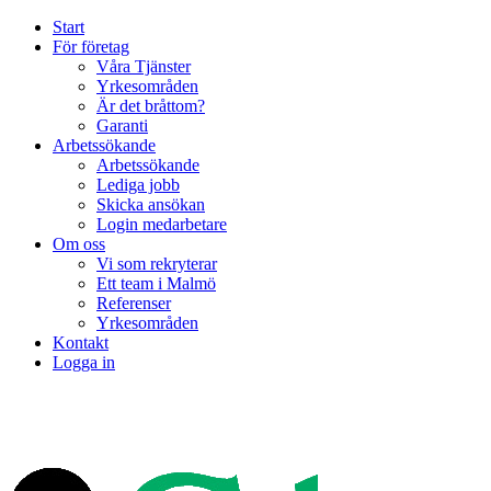
Start
För företag
Våra Tjänster
Yrkesområden
Är det bråttom?
Garanti
Arbetssökande
Arbetssökande
Lediga jobb
Skicka ansökan
Login medarbetare
Om oss
Vi som rekryterar
Ett team i Malmö
Referenser
Yrkesområden
Kontakt
Logga in