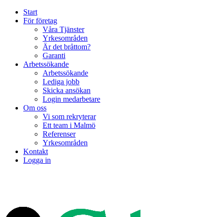
Start
För företag
Våra Tjänster
Yrkesområden
Är det bråttom?
Garanti
Arbetssökande
Arbetssökande
Lediga jobb
Skicka ansökan
Login medarbetare
Om oss
Vi som rekryterar
Ett team i Malmö
Referenser
Yrkesområden
Kontakt
Logga in