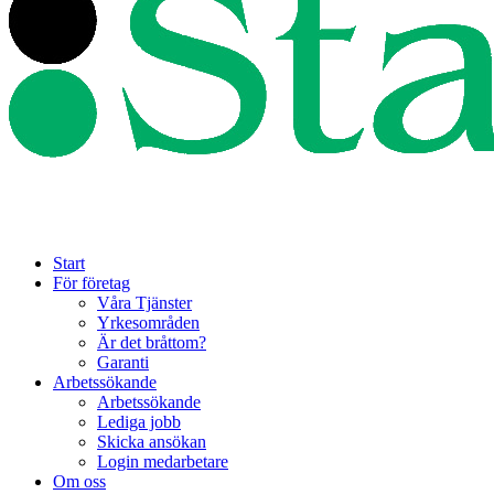
Start
För företag
Våra Tjänster
Yrkesområden
Är det bråttom?
Garanti
Arbetssökande
Arbetssökande
Lediga jobb
Skicka ansökan
Login medarbetare
Om oss