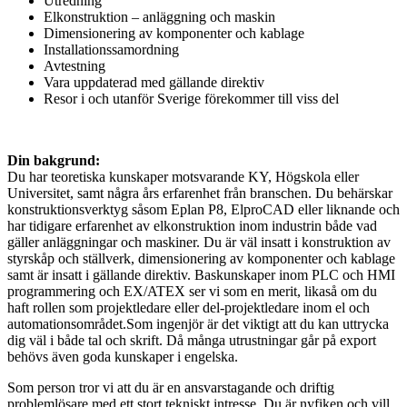
Utredning
Elkonstruktion – anläggning och maskin
Dimensionering av komponenter och kablage
Installationssamordning
Avtestning
Vara uppdaterad med gällande direktiv
Resor i och utanför Sverige förekommer till viss del
Din bakgrund:
Du har teoretiska kunskaper motsvarande KY, Högskola eller
Universitet, samt några års erfarenhet från branschen. Du behärskar
konstruktionsverktyg såsom Eplan P8, ElproCAD eller liknande och
har tidigare erfarenhet av elkonstruktion inom industrin både vad
gäller anläggningar och maskiner. Du är väl insatt i konstruktion av
styrskåp och ställverk, dimensionering av komponenter och kablage
samt är insatt i gällande direktiv. Baskunskaper inom PLC och HMI
programmering och EX/ATEX ser vi som en merit, likaså om du
haft rollen som projektledare eller del-projektledare inom el och
automationsområdet.Som ingenjör är det viktigt att du kan uttrycka
dig väl i både tal och skrift. Då många utrustningar går på export
behövs även goda kunskaper i engelska.
Som person tror vi att du är en ansvarstagande och driftig
problemlösare med ett stort tekniskt intresse. Du är nyfiken och vill