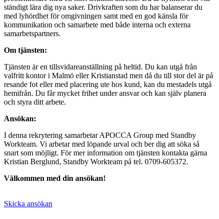
ständigt lära dig nya saker. Drivkraften som du har balanserar du
med lyhördhet för omgivningen samt med en god känsla för
kommunikation och samarbete med både interna och externa
samarbetspartners.
Om tjänsten:
Tjänsten är en tillsvidareanställning på heltid. Du kan utgå från
valfritt kontor i Malmö eller Kristianstad men då du till stor del är på
resande fot eller med placering ute hos kund, kan du mestadels utgå
hemifrån. Du får mycket frihet under ansvar och kan själv planera
och styra ditt arbete.
Ansökan:
I denna rekrytering samarbetar APOCCA Group med Standby
Workteam. Vi arbetar med löpande urval och ber dig att söka så
snart som möjligt. För mer information om tjänsten kontakta gärna
Kristian Berglund, Standby Workteam på tel. 0709-605372.
Välkommen med din ansökan!
Skicka ansökan