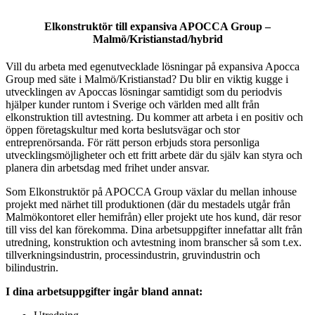
Elkonstruktör till expansiva APOCCA Group –
Malmö/Kristianstad/hybrid
Vill du arbeta med egenutvecklade lösningar på expansiva Apocca
Group med säte i Malmö/Kristianstad? Du blir en viktig kugge i
utvecklingen av Apoccas lösningar samtidigt som du periodvis
hjälper kunder runtom i Sverige och världen med allt från
elkonstruktion till avtestning. Du kommer att arbeta i en positiv och
öppen företagskultur med korta beslutsvägar och stor
entreprenörsanda. För rätt person erbjuds stora personliga
utvecklingsmöjligheter och ett fritt arbete där du själv kan styra och
planera din arbetsdag med frihet under ansvar.
Som Elkonstruktör på APOCCA Group växlar du mellan inhouse
projekt med närhet till produktionen (där du mestadels utgår från
Malmökontoret eller hemifrån) eller projekt ute hos kund, där resor
till viss del kan förekomma. Dina arbetsuppgifter innefattar allt från
utredning, konstruktion och avtestning inom branscher så som t.ex.
tillverkningsindustrin, processindustrin, gruvindustrin och
bilindustrin.
I dina arbetsuppgifter ingår bland annat: