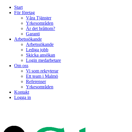
Start
För företag
Våra Tjänster
Yrkesområden
Är det bråttom?
Garanti
Arbetssökande
Arbetssökande
Lediga jobb
Skicka ansökan
Login medarbetare
Om oss
Vi som rekryterar
Ett team i Malmö
Referenser
Yrkesområden
Kontakt
Logga in