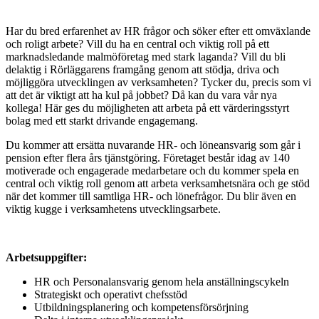
Har du bred erfarenhet av HR frågor och söker efter ett omväxlande
och roligt arbete? Vill du ha en central och viktig roll på ett
marknadsledande malmöföretag med stark laganda? Vill du bli
delaktig i Rörläggarens framgång genom att stödja, driva och
möjliggöra utvecklingen av verksamheten? Tycker du, precis som vi
att det är viktigt att ha kul på jobbet? Då kan du vara vår nya
kollega! Här ges du möjligheten att arbeta på ett värderingsstyrt
bolag med ett starkt drivande engagemang.
Du kommer att ersätta nuvarande HR- och löneansvarig som går i
pension efter flera års tjänstgöring. Företaget består idag av 140
motiverade och engagerade medarbetare och du kommer spela en
central och viktig roll genom att arbeta verksamhetsnära och ge stöd
när det kommer till samtliga HR- och lönefrågor. Du blir även en
viktig kugge i verksamhetens utvecklingsarbete.
Arbetsuppgifter:
HR och Personalansvarig genom hela anställningscykeln
Strategiskt och operativt chefsstöd
Utbildningsplanering och kompetensförsörjning