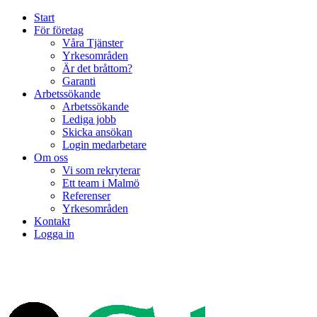
Start
För företag
Våra Tjänster
Yrkesområden
Är det bråttom?
Garanti
Arbetssökande
Arbetssökande
Lediga jobb
Skicka ansökan
Login medarbetare
Om oss
Vi som rekryterar
Ett team i Malmö
Referenser
Yrkesområden
Kontakt
Logga in