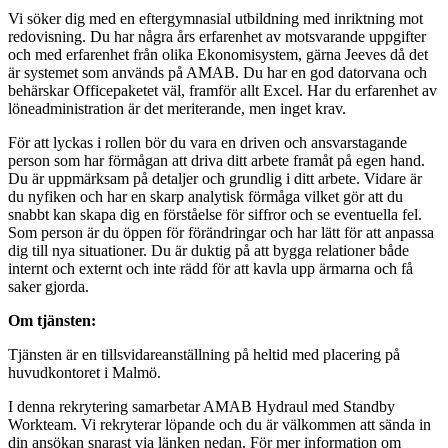
Vi söker dig med en eftergymnasial utbildning med inriktning mot
redovisning. Du har några års erfarenhet av motsvarande uppgifter
och med erfarenhet från olika Ekonomisystem, gärna Jeeves då det
är systemet som används på AMAB. Du har en god datorvana och
behärskar Officepaketet väl, framför allt Excel. Har du erfarenhet av
löneadministration är det meriterande, men inget krav.
För att lyckas i rollen bör du vara en driven och ansvarstagande
person som har förmågan att driva ditt arbete framåt på egen hand.
Du är uppmärksam på detaljer och grundlig i ditt arbete. Vidare är
du nyfiken och har en skarp analytisk förmåga vilket gör att du
snabbt kan skapa dig en förståelse för siffror och se eventuella fel.
Som person är du öppen för förändringar och har lätt för att anpassa
dig till nya situationer. Du är duktig på att bygga relationer både
internt och externt och inte rädd för att kavla upp ärmarna och få
saker gjorda.
Om tjänsten:
Tjänsten är en tillsvidareanställning på heltid med placering på
huvudkontoret i Malmö.
I denna rekrytering samarbetar AMAB Hydraul med Standby
Workteam. Vi rekryterar löpande och du är välkommen att sända in
din ansökan snarast via länken nedan. För mer information om