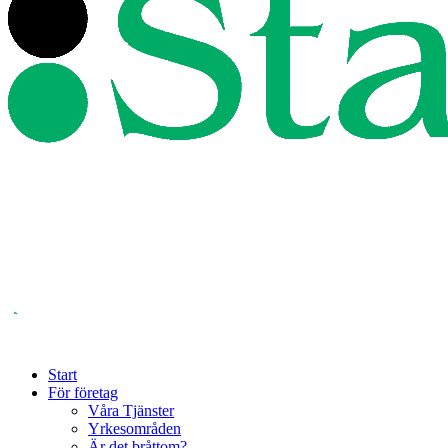
Start
För företag
Våra Tjänster
Yrkesområden
Är det bråttom?