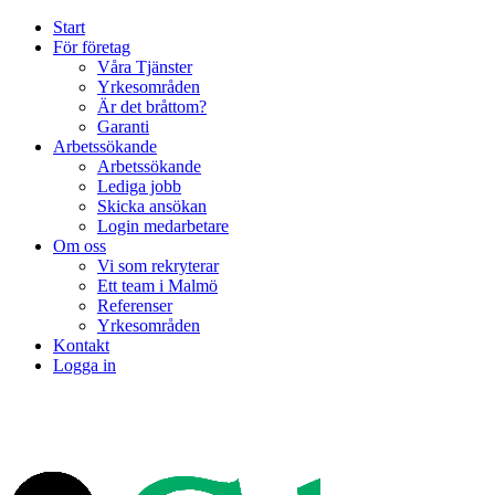
Start
För företag
Våra Tjänster
Yrkesområden
Är det bråttom?
Garanti
Arbetssökande
Arbetssökande
Lediga jobb
Skicka ansökan
Login medarbetare
Om oss
Vi som rekryterar
Ett team i Malmö
Referenser
Yrkesområden
Kontakt
Logga in