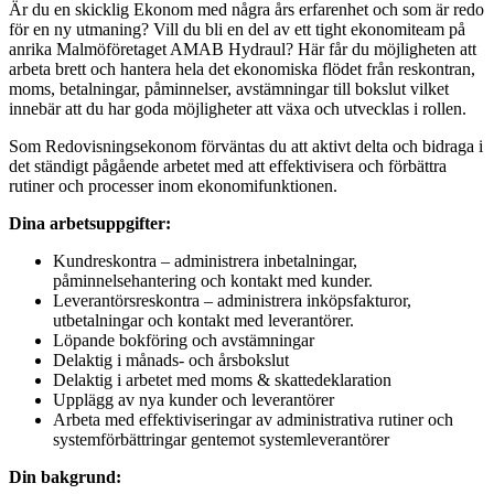
Är du en skicklig Ekonom med några års erfarenhet och som är redo
för en ny utmaning? Vill du bli en del av ett tight ekonomiteam på
anrika Malmöföretaget AMAB Hydraul? Här får du möjligheten att
arbeta brett och hantera hela det ekonomiska flödet från reskontran,
moms, betalningar, påminnelser, avstämningar till bokslut vilket
innebär att du har goda möjligheter att växa och utvecklas i rollen.
Som Redovisningsekonom förväntas du att aktivt delta och bidraga i
det ständigt pågående arbetet med att effektivisera och förbättra
rutiner och processer inom ekonomifunktionen.
Dina arbetsuppgifter:
Kundreskontra – administrera inbetalningar,
påminnelsehantering och kontakt med kunder.
Leverantörsreskontra – administrera inköpsfakturor,
utbetalningar och kontakt med leverantörer.
Löpande bokföring och avstämningar
Delaktig i månads- och årsbokslut
Delaktig i arbetet med moms & skattedeklaration
Upplägg av nya kunder och leverantörer
Arbeta med effektiviseringar av administrativa rutiner och
systemförbättringar gentemot systemleverantörer
Din bakgrund: