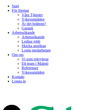
Start
För företag
Våra Tjänster
Yrkesområden
Är det bråttom?
Garanti
Arbetssökande
Arbetssökande
Lediga jobb
Skicka ansökan
Login medarbetare
Om oss
Vi som rekryterar
Ett team i Malmö
Referenser
Yrkesområden
Kontakt
Logga in