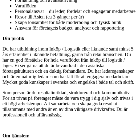
Förhandling och avtalsskrivning
Varuflöden
Personalansvar – du leder, fördelar och engagerar medarbetare
Resor till Asien (ca 3 gånger per år)
Skapa lönsamhet för både moderbolag och fysisk butik
Ansvara för företagets budget, analyser och rapportering
Din profil:
Du har utbildning inom Inköp / Logistik eller liknande samt minst 5
års erfarenhet i liknande befattning, gärna från retailbranschen. Du
har en god förståelse för hela varuflödet från inköp till logistik /
lager. Vi ser gärna att du är bevandrad i den asiatiska
företagskulturen och en duktig förhandlare. Du har ledaregenskaper
och är en naturlig ledare som har lätt för att engagera medarbetare.
Mycket goda kunskaper i svenska och engelska i både tal och skrift.
Som person är du resultatinriktad, strukturerad och kommunikativ.
För att trivas på företaget måste du vara trygg i dig själv och trivas i
ett högt arbetstempo. Att samarbeta och skapa goda resultat
tillsammans med andra är en av dina viktigaste drivkrafter. Du är
professionell och affärsmässig.
Om tjänsten: