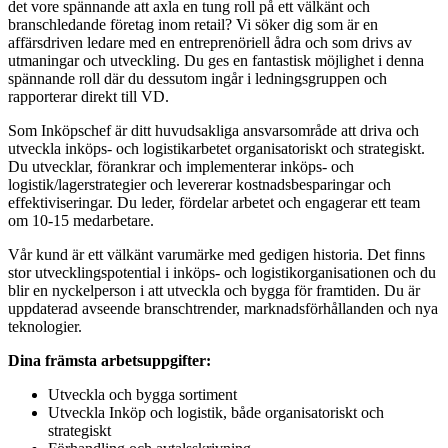
det vore spännande att axla en tung roll på ett välkänt och
branschledande företag inom retail? Vi söker dig som är en
affärsdriven ledare med en entreprenöriell ådra och som drivs av
utmaningar och utveckling. Du ges en fantastisk möjlighet i denna
spännande roll där du dessutom ingår i ledningsgruppen och
rapporterar direkt till VD.
Som Inköpschef är ditt huvudsakliga ansvarsområde att driva och
utveckla inköps- och logistikarbetet organisatoriskt och strategiskt.
Du utvecklar, förankrar och implementerar inköps- och
logistik/lagerstrategier och levererar kostnadsbesparingar och
effektiviseringar. Du leder, fördelar arbetet och engagerar ett team
om 10-15 medarbetare.
Vår kund är ett välkänt varumärke med gedigen historia. Det finns
stor utvecklingspotential i inköps- och logistikorganisationen och du
blir en nyckelperson i att utveckla och bygga för framtiden. Du är
uppdaterad avseende branschtrender, marknadsförhållanden och nya
teknologier.
Dina främsta arbetsuppgifter:
Utveckla och bygga sortiment
Utveckla Inköp och logistik, både organisatoriskt och
strategiskt