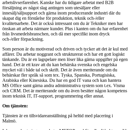
arbetslivserfarenhet. Kanske har du tidigare arbetat med B2B
försäljning av något slag antingen som utesäljare eller
innesälj/säljsupport och gärna inom producerande industri där du
skapat dig en förståelse för produktion, teknik och-/eller
kvalitetsarbete. Det är också intressant om du är Tekniker men har
önskan att arbeta närmare kunder. Plus i kanten om du har erfarenhet
från livsmedelsbranschen, och då mer specifikt inom dryck
och-/eller förpackning.
Som person är du motiverad och driven och tycker att det är kul med
affärer. Du arbetar noggrant och strukturerat och har ett gott logiskt
tänkande. Du är en lagspelare men löser lika gärna uppgifter på egen
hand. Det är ett krav att du kan behärska svenska och engelska
mycket väl i både tal och skrift. Det är även meriterande om du
behärskar fler språk så som tex. Tyska, Spanska, Portugisiska,
Arabiska eller Kinesiska. Du har en god IT vana och kan hantera
MS Office samt gärna andra administrativa system som t.ex. Visma
och CRM. Det är meriterande om du även besitter någon kompetens
inom teknisk IT, IT-support, programmering eller annat.
Om tjänsten:
Tjänsten är en tillsvidareanställning på heltid med placering i
Malmö.