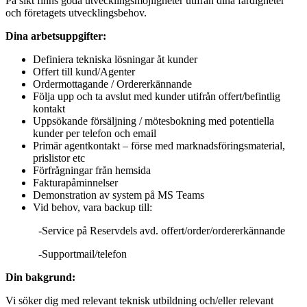
På sikt finns goda utvecklingsmöjligheter utifrån dina färdigheter
och företagets utvecklingsbehov.
Dina arbetsuppgifter:
Definiera tekniska lösningar åt kunder
Offert till kund/Agenter
Ordermottagande / Ordererkännande
Följa upp och ta avslut med kunder utifrån offert/befintlig
kontakt
Uppsökande försäljning / mötesbokning med potentiella
kunder per telefon och email
Primär agentkontakt – förse med marknadsföringsmaterial,
prislistor etc
Förfrågningar från hemsida
Fakturapåminnelser
Demonstration av system på MS Teams
Vid behov, vara backup till:
-Service på Reservdels avd. offert/order/ordererkännande
-Supportmail/telefon
Din bakgrund:
Vi söker dig med relevant teknisk utbildning och/eller relevant