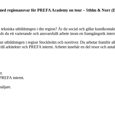
med regionansvar för PREFA Academy on tour – Sthlm & Norr (D
en tekniska utbildningen i din region? Är du social och gillar kundkonta
juds du ett varierande och ansvarsfullt arbete inom en framgångsrik in
tbildningen i region Stockholm och norröver. Du arbetar framför allt 
till arkitekter och PREFA internt. Arbetet innebär en del resor och antal
r.
h PREFA internt.
äljare.