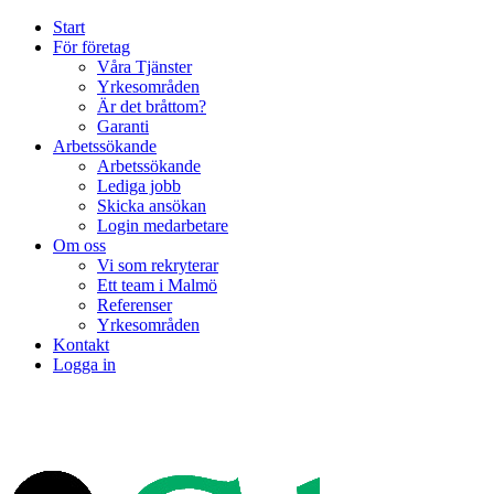
Start
För företag
Våra Tjänster
Yrkesområden
Är det bråttom?
Garanti
Arbetssökande
Arbetssökande
Lediga jobb
Skicka ansökan
Login medarbetare
Om oss
Vi som rekryterar
Ett team i Malmö
Referenser
Yrkesområden
Kontakt
Logga in