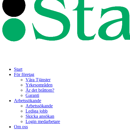
Start
För företag
Våra Tjänster
Yrkesområden
Är det bråttom?
Garanti
Arbetssökande
Arbetssökande
Lediga jobb
Skicka ansökan
Login medarbetare
Om oss