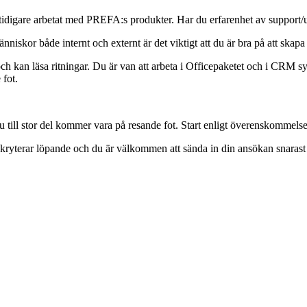
tidigare arbetat med PREFA:s produkter. Har du erfarenhet av support/ut
kor både internt och externt är det viktigt att du är bra på att skapa 
ch kan läsa ritningar. Du är van att arbeta i Officepaketet och i CRM s
 fot.
du till stor del kommer vara på resande fot. Start enligt överenskommelse
yterar löpande och du är välkommen att sända in din ansökan snarast 