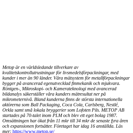
Metop är en världsledande tillverkare av
kvalitetskontrollutrustningar för livsmedelsförpackningar, med
kunder i mer än 90 länder. Våra mätsystem för metallförpackningar
bygger på avancerad egenutvecklad finmekanik och mjukvara.
Röntgen-, Mikroskopi- och Kamerateknologi med avancerad
bildanalys säkerställer våra kunders mätresultat ner på
mikrometernivå. Bland kunderna finns de största internationella
aktörerna som Ball Packaging, Coca Cola, Carlsberg, Nestlé,
Orkla samt små lokala bryggerier som Lofoten Pils. METOP AB
startades på 70-talet inom PLM och blev ett eget bolag 1987.
Omsättningen har ökat från 11 mkr till 34 mkr de senaste fyra åren
och expansionen fortsätter. Företaget har idag 16 anställda.
Läs
mer:
https://www.metop.se/