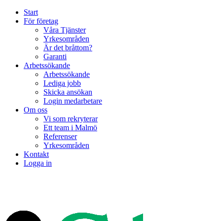
Start
För företag
Våra Tjänster
Yrkesområden
Är det bråttom?
Garanti
Arbetssökande
Arbetssökande
Lediga jobb
Skicka ansökan
Login medarbetare
Om oss
Vi som rekryterar
Ett team i Malmö
Referenser
Yrkesområden
Kontakt
Logga in