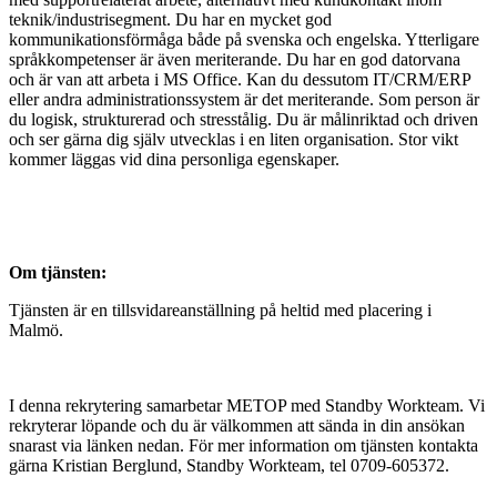
teknik/industrisegment. Du har en mycket god
kommunikationsförmåga både på svenska och engelska. Ytterligare
språkkompetenser är även meriterande. Du har en god datorvana
och är van att arbeta i MS Office. Kan du dessutom IT/CRM/ERP
eller andra administrationssystem är det meriterande. Som person är
du logisk, strukturerad och stresstålig. Du är målinriktad och driven
och ser gärna dig själv utvecklas i en liten organisation. Stor vikt
kommer läggas vid dina personliga egenskaper.
Om tjänsten:
Tjänsten är en tillsvidareanställning på heltid med placering i
Malmö.
I denna rekrytering samarbetar METOP med Standby Workteam. Vi
rekryterar löpande och du är välkommen att sända in din ansökan
snarast via länken nedan. För mer information om tjänsten kontakta
gärna Kristian Berglund, Standby Workteam, tel 0709-605372.