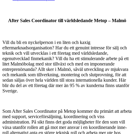
After Sales Coordinator till världsledande Metop – Malmö
Vill du bli en nyckelperson i en liten och kaxig
eftermarknadsorganisation? Har du ett genuint intresse för sälj och
teknik och vill utvecklas i ett företag med världsledande,
egenutvecklad finmekanik? Vill du ha ett stimulerande arbete på ett
litet Malmöbolag med stor tillväxt och med en imponerande
entreprenörsanda? Allt sker i Malmö, såväl utveckling av mjukvara
och mekanik som tillverkning, montering och slutprovning, för att
sedan säljas över hela världen till stora internationella kunder. Här
blir du del av ett företag där mer än 95 % av kunderna finns utanför
Sverige.
Som After Sales Coordinator på Metop kommer du primärt att arbeta
med support, serviceförsäljning, koordinering och viss
administration. På sikt finns det goda möjligheter för den som vill
växa utanför rollen att gå mot mer ansvar i en koordinerande inne-
roll alternativt anta en större teknisk roll och arbeta mer ute hos