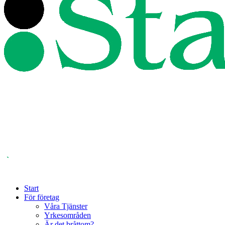
Start
För företag
Våra Tjänster
Yrkesområden
Är det bråttom?