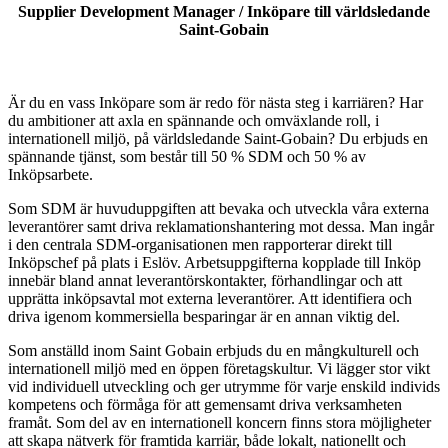
Supplier Development Manager / Inköpare till världsledande
Saint-Gobain
Är du en vass Inköpare som är redo för nästa steg i karriären? Har
du ambitioner att axla en spännande och omväxlande roll, i
internationell miljö, på världsledande Saint-Gobain? Du erbjuds en
spännande tjänst, som består till 50 % SDM och 50 % av
Inköpsarbete.
Som SDM är huvuduppgiften att bevaka och utveckla våra externa
leverantörer samt driva reklamationshantering mot dessa. Man ingår
i den centrala SDM-organisationen men rapporterar direkt till
Inköpschef på plats i Eslöv. Arbetsuppgifterna kopplade till Inköp
innebär bland annat leverantörskontakter, förhandlingar och att
upprätta inköpsavtal mot externa leverantörer. Att identifiera och
driva igenom kommersiella besparingar är en annan viktig del.
Som anställd inom Saint Gobain erbjuds du en mångkulturell och
internationell miljö med en öppen företagskultur. Vi lägger stor vikt
vid individuell utveckling och ger utrymme för varje enskild individs
kompetens och förmåga för att gemensamt driva verksamheten
framåt. Som del av en internationell koncern finns stora möjligheter
att skapa nätverk för framtida karriär, både lokalt, nationellt och