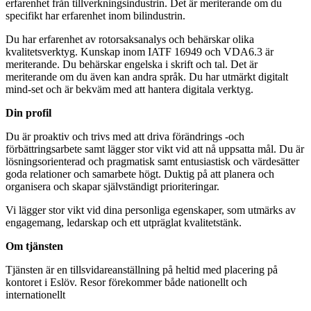
erfarenhet från tillverkningsindustrin. Det är meriterande om du
specifikt har erfarenhet inom bilindustrin.
Du har erfarenhet av rotorsaksanalys och behärskar olika
kvalitetsverktyg. Kunskap inom IATF 16949 och VDA6.3 är
meriterande. Du behärskar engelska i skrift och tal. Det är
meriterande om du även kan andra språk. Du har utmärkt digitalt
mind-set och är bekväm med att hantera digitala verktyg.
Din profil
Du är proaktiv och trivs med att driva förändrings -och
förbättringsarbete samt lägger stor vikt vid att nå uppsatta mål. Du är
lösningsorienterad och pragmatisk samt entusiastisk och värdesätter
goda relationer och samarbete högt. Duktig på att planera och
organisera och skapar självständigt prioriteringar.
Vi lägger stor vikt vid dina personliga egenskaper, som utmärks av
engagemang, ledarskap och ett utpräglat kvalitetstänk.
Om tjänsten
Tjänsten är en tillsvidareanställning på heltid med placering på
kontoret i Eslöv. Resor förekommer både nationellt och
internationellt