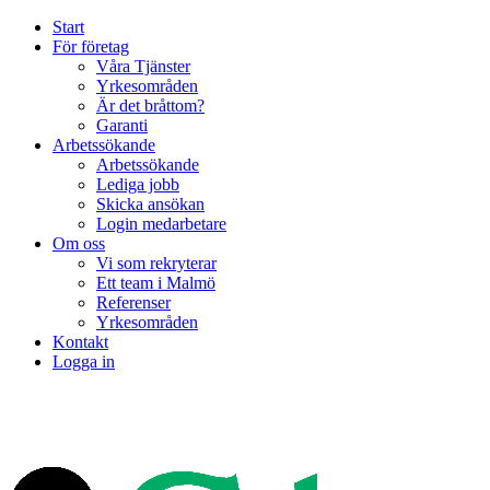
Start
För företag
Våra Tjänster
Yrkesområden
Är det bråttom?
Garanti
Arbetssökande
Arbetssökande
Lediga jobb
Skicka ansökan
Login medarbetare
Om oss
Vi som rekryterar
Ett team i Malmö
Referenser
Yrkesområden
Kontakt
Logga in