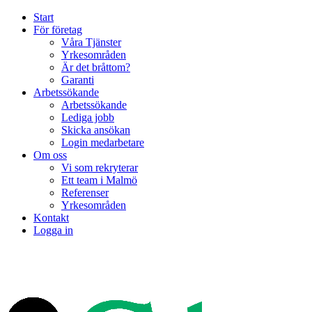
Start
För företag
Våra Tjänster
Yrkesområden
Är det bråttom?
Garanti
Arbetssökande
Arbetssökande
Lediga jobb
Skicka ansökan
Login medarbetare
Om oss
Vi som rekryterar
Ett team i Malmö
Referenser
Yrkesområden
Kontakt
Logga in