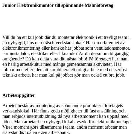
Junior Elektronikmontör till spännande Malmöföretag
Vill du ha ett kul jobb där du monterar elektronik i ett trevligt team i
en nybyggd, ljus och fräsch verkstadslokal? Har du erfarenhet av
elektronikmontering eller kanske har jobbat som ventilationsmontör,
larminstallatör, elektriker eller liknande? Är du dessutom tillgänglig
omgående? Då kan detta vara ditt nästa jobb! På företaget har man
en härlig arbetskultur med många gemensamma aktiviteter. Här
jobbar men efter idén att kombinera ett roligt arbete med ett seriöst
tekniskt arbete, har man kul på jobbet gör man också ett bra jobb.
Arbetsuppgifter
Arbetet består av montering av spännande produkter i företagets
verkstadslokal. Här finns goda möjligheter till fast anställning och
man erbjuds internutbildning då nya arbetsmoment kan uppstå med
tiden. Man arbetar i en nybyggd lokal avsedd för elektronikmontage.
Vissa moment görs tillsammans i team, andra moment arbetar man
självständigt på en egen arbetsbänk.