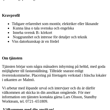
Kravprofil
Tidigare erfarenhet som montör, elektriker eller liknande
Kunna läsa o tala svenska och engelska
Inneha svensk B- körkort
Noggrannhet och intresse för detaljer och teknik
Viss datorkunskap är en fördel
Om tjänsten
Tjänsten börjar som några månaders inhyrning på heltid, med goda
möjligheter till fastanställning. Tillträde snarast enligt
överenskommelse. Placering på företagets verkstad i fräscha lokaler
i utkanten av Malmö.
Vi arbetar med löpande urval och intervjuer och du är därför
välkommen att skicka in din ansökan omgående. För mer
information om tjänsten kontakta gärna Lars Olsson, Standby
Workteam, tel. 0721–651809.
Välkommen med din ansökan!