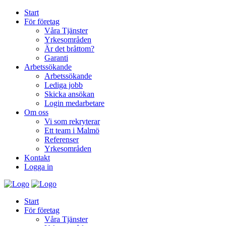
Start
För företag
Våra Tjänster
Yrkesområden
Är det bråttom?
Garanti
Arbetssökande
Arbetssökande
Lediga jobb
Skicka ansökan
Login medarbetare
Om oss
Vi som rekryterar
Ett team i Malmö
Referenser
Yrkesområden
Kontakt
Logga in
Start
För företag
Våra Tjänster