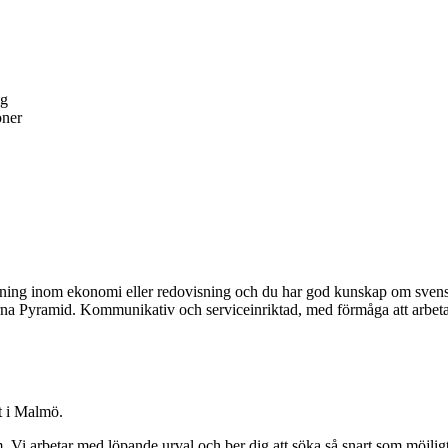
ng
oner
ildning inom ekonomi eller redovisning och du har god kunskap om svens
Pyramid. Kommunikativ och serviceinriktad, med förmåga att arbeta båd
t i Malmö.
i arbetar med löpande urval och ber dig att söka så snart som möjligt