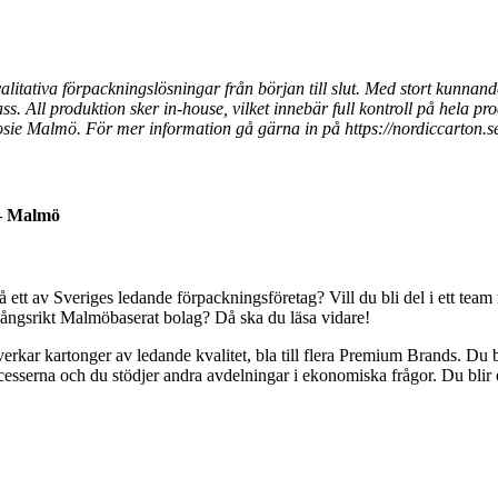
litativa förpackningslösningar från början till slut. Med stort kunnand
s. All produktion sker in-house, vilket innebär full kontroll på hela p
osie Malmö. För mer information gå gärna in på https://nordiccarton.s
 – Malmö
på ett av Sveriges ledande förpackningsföretag? Vill du bli del i ett t
mgångsrikt Malmöbaserat bolag? Då ska du läsa vidare!
erkar kartonger av ledande kvalitet, bla till flera Premium Brands. Du
cesserna och du stödjer andra avdelningar i ekonomiska frågor. Du blir 