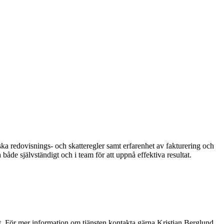
ka redovisnings- och skatteregler samt erfarenhet av fakturering och
e självständigt och i team för att uppnå effektiva resultat.
. För mer information om tjänsten kontakta gärna Kristian Berglund,