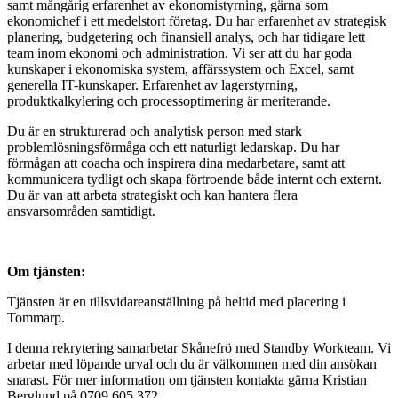
samt mångårig erfarenhet av ekonomistyrning, gärna som
ekonomichef i ett medelstort företag. Du har erfarenhet av strategisk
planering, budgetering och finansiell analys, och har tidigare lett
team inom ekonomi och administration. Vi ser att du har goda
kunskaper i ekonomiska system, affärssystem och Excel, samt
generella IT-kunskaper. Erfarenhet av lagerstyrning,
produktkalkylering och processoptimering är meriterande.
Du är en strukturerad och analytisk person med stark
problemlösningsförmåga och ett naturligt ledarskap. Du har
förmågan att coacha och inspirera dina medarbetare, samt att
kommunicera tydligt och skapa förtroende både internt och externt.
Du är van att arbeta strategiskt och kan hantera flera
ansvarsområden samtidigt.
Om tjänsten:
Tjänsten är en tillsvidareanställning på heltid med placering i
Tommarp.
I denna rekrytering samarbetar Skånefrö med Standby Workteam. Vi
arbetar med löpande urval och du är välkommen med din ansökan
snarast. För mer information om tjänsten kontakta gärna Kristian
Berglund på 0709 605 372.