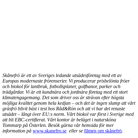
Skånefrö är ett av Sveriges ledande utsädesföretag med ett av
Europas modernaste frörenserier. Vi producerar prisbelönta fröer
och biokol för lantbruk, fotbollsplaner, golfbanor, parker och
trädgårdar. Vi är ett kundnära och jordnära företag med ett stort
klimatengagemang. Det som driver oss är strävan efter högsta
möjliga kvalitet genom hela kedjan – och det är ingen slump att vårt
gräsfrö blivit bäst i test hos Råd&Rön och att vi har det renaste
utsädet – långt över EU:s norm. Vårt biokol var först i Sverige med
att bli EBC-certifierat. Vårt kontor är beläget i natursköna
Tommarp på Österlen. Besök gärna vår hemsida för mer
information på
www.skanefro.se
eller se
filmen om skånefrö
.