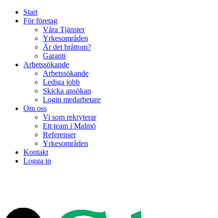
Start
För företag
Våra Tjänster
Yrkesområden
Är det bråttom?
Garanti
Arbetssökande
Arbetssökande
Lediga jobb
Skicka ansökan
Login medarbetare
Om oss
Vi som rekryterar
Ett team i Malmö
Referenser
Yrkesområden
Kontakt
Logga in