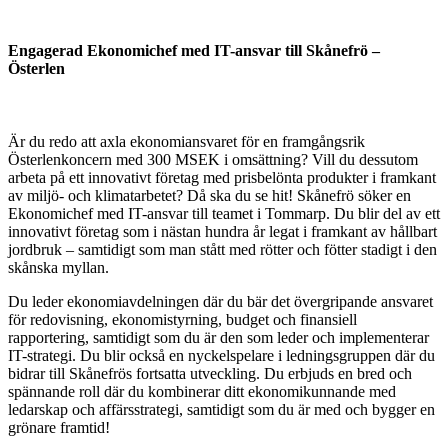
Engagerad Ekonomichef med IT-ansvar till Skånefrö –
Österlen
Är du redo att axla ekonomiansvaret för en framgångsrik
Österlenkoncern med 300 MSEK i omsättning? Vill du dessutom
arbeta på ett innovativt företag med prisbelönta produkter i framkant
av miljö- och klimatarbetet? Då ska du se hit! Skånefrö söker en
Ekonomichef med IT-ansvar till teamet i Tommarp. Du blir del av ett
innovativt företag som i nästan hundra år legat i framkant av hållbart
jordbruk – samtidigt som man stått med rötter och fötter stadigt i den
skånska myllan.
Du leder ekonomiavdelningen där du bär det övergripande ansvaret
för redovisning, ekonomistyrning, budget och finansiell
rapportering, samtidigt som du är den som leder och implementerar
IT-strategi. Du blir också en nyckelspelare i ledningsgruppen där du
bidrar till Skånefrös fortsatta utveckling. Du erbjuds en bred och
spännande roll där du kombinerar ditt ekonomikunnande med
ledarskap och affärsstrategi, samtidigt som du är med och bygger en
grönare framtid!