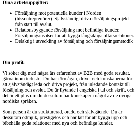
Dina arbetsuppgifter:
Försäljning mot potentiella kunder i Norden
(hissentreprenörer). Självständigt driva försäljningsprojekt
från start till avslut.
Relationsbyggande försäljning mot befintliga kunder.
Försäljningsinsatser för att bygga långsiktiga affärsrelationer.
Delaktig i utveckling av försäljning och försäljningsmetodik
Din profil:
Vi söker dig med några års erfarenhet av B2B med goda resultat,
gärna inom industri. Du har förmågan, drivet och kunskaperna för
att självständigt leda och driva projekt, från inledande kontakt till
försäljning och avslut. Du är flytande i engelska i tal och skrift, och
det är ett plus om du dessutom har kunskaper i något av de övriga
nordiska språken.
Som person är du strukturerad, orädd och självgående. Du är
dessutom ödmjuk, prestigelös och har lätt för att bygga upp och
bibehålla goda relationer med nya och befintliga kunder.