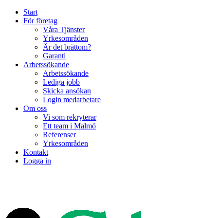
Start
För företag
Våra Tjänster
Yrkesområden
Är det bråttom?
Garanti
Arbetssökande
Arbetssökande
Lediga jobb
Skicka ansökan
Login medarbetare
Om oss
Vi som rekryterar
Ett team i Malmö
Referenser
Yrkesområden
Kontakt
Logga in