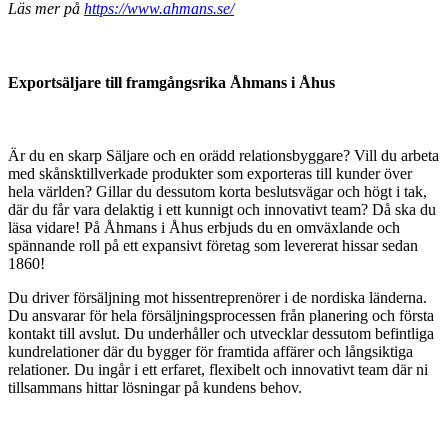
Läs mer på
https://www.ahmans.se/
Exportsäljare till framgångsrika Åhmans i Åhus
Är du en skarp Säljare och en orädd relationsbyggare? Vill du arbeta
med skånsktillverkade produkter som exporteras till kunder över
hela världen? Gillar du dessutom korta beslutsvägar och högt i tak,
där du får vara delaktig i ett kunnigt och innovativt team? Då ska du
läsa vidare! På Åhmans i Åhus erbjuds du en omväxlande och
spännande roll på ett expansivt företag som levererat hissar sedan
1860!
Du driver försäljning mot hissentreprenörer i de nordiska länderna.
Du ansvarar för hela försäljningsprocessen från planering och första
kontakt till avslut. Du underhåller och utvecklar dessutom befintliga
kundrelationer där du bygger för framtida affärer och långsiktiga
relationer. Du ingår i ett erfaret, flexibelt och innovativt team där ni
tillsammans hittar lösningar på kundens behov.