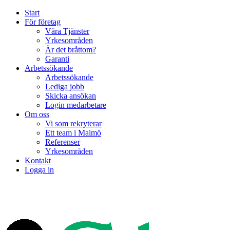
Start
För företag
Våra Tjänster
Yrkesområden
Är det bråttom?
Garanti
Arbetssökande
Arbetssökande
Lediga jobb
Skicka ansökan
Login medarbetare
Om oss
Vi som rekryterar
Ett team i Malmö
Referenser
Yrkesområden
Kontakt
Logga in