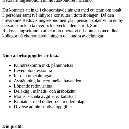
Redovisningsekonom till huvudkontoret i Malmö.
Du kommer att ingå i ekonomiavdelningen med ett team om totalt
3 personer samt två inhyrda konsulter i dotterbolagen. Då den
nuvarande Redovisningsekonomen går i pension söker vi nu en ny
person som kan ta över och utveckla denna roll. Som
Redovisningsekonom arbetar du operativt tillsammans med dina
kollegor på ekonomiavdelningen och andra avdelningar.
Dina arbetsuppgifter är bl.a.:
Kundreskontra inkl. påminnelser
Leverantörsreskontra
In- och utbetalningar
Avstämning koncernmellanhavanden
Löpande redovisning
Delaktig i månads- och årsbokslut
Moms, sociala avgifter & källskatt
Kontakter med dotter- och moderbolag
Diverse administrativa uppgifter
Din profil: