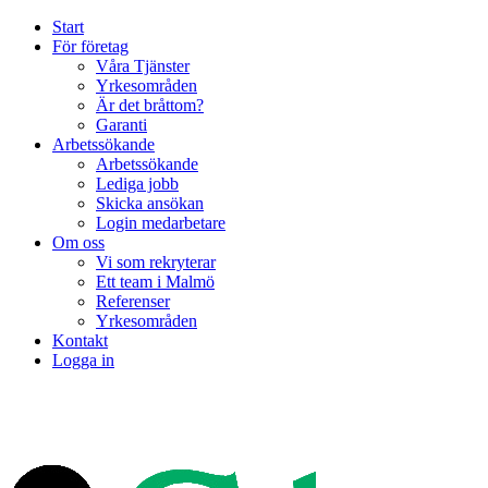
Start
För företag
Våra Tjänster
Yrkesområden
Är det bråttom?
Garanti
Arbetssökande
Arbetssökande
Lediga jobb
Skicka ansökan
Login medarbetare
Om oss
Vi som rekryterar
Ett team i Malmö
Referenser
Yrkesområden
Kontakt
Logga in