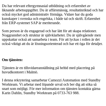
Du har relevant eftergymnasial utbildning och erfarenhet av
liknande arbetsuppgifter. Du är affärsmässig, resultatinriktad och har
också mycket god administrativ förmåga. Vidare har du goda
kunskaper i svenska och engelska, i både tal och skrift. Erfarenhet
från ERP-systemet SAP är meriterande.
Som person är du engagerad och har lätt för att skapa relationer.
Noggrannhet och struktur är självklarheter. Du är självgående men
uppskattar också att samarbeta i team. För att lyckas i rollen är det
också viktigt att du är lösningsorienterad och har ett öga för detaljer.
Om tjänsten:
Tjänsten är en tillsvidareanställning på heltid med placering på
huvudkontoret i Malmö.
I denna rekrytering samarbetar Camozzi Automation med Standby
Workteam. Vi arbetar med löpande urval och ber dig att söka så
snart som möjligt. För mer information om tjänsten kontakta gärna
Karin Dahlin, Standby Workteam på 0733-763 988.