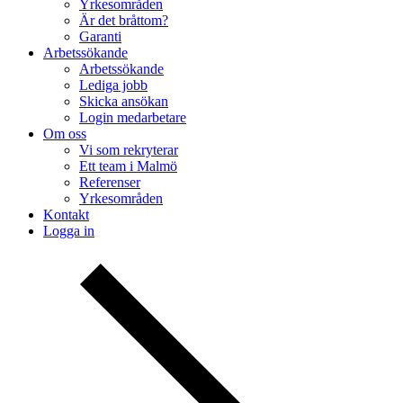
Yrkesområden
Är det bråttom?
Garanti
Arbetssökande
Arbetssökande
Lediga jobb
Skicka ansökan
Login medarbetare
Om oss
Vi som rekryterar
Ett team i Malmö
Referenser
Yrkesområden
Kontakt
Logga in