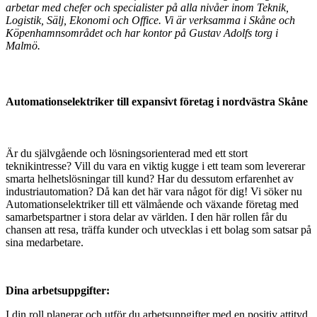
arbetar med chefer och specialister på alla nivåer inom Teknik,
Logistik, Sälj, Ekonomi och Office.
Vi är verksamma i Skåne och
Köpenhamnsområdet och har kontor på Gustav Adolfs torg i
Malmö.
Automationselektriker till expansivt företag i nordvästra Skåne
Är du självgående och lösningsorienterad med ett stort
teknikintresse? Vill du vara en viktig kugge i ett team som levererar
smarta helhetslösningar till kund? Har du dessutom erfarenhet av
industriautomation? Då kan det här vara något för dig! Vi söker nu
Automationselektriker till ett välmående och växande företag med
samarbetspartner i stora delar av världen. I den här rollen får du
chansen att resa, träffa kunder och utvecklas i ett bolag som satsar på
sina medarbetare.
Dina arbetsuppgifter:
I din roll planerar och utför du arbetsuppgifter med en positiv attityd,