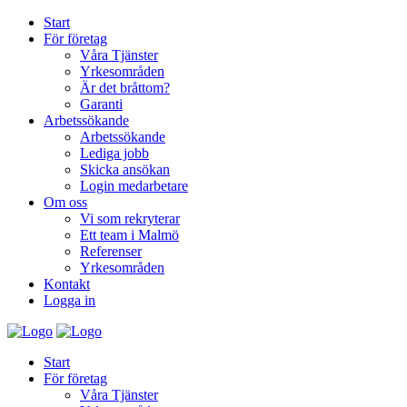
Start
För företag
Våra Tjänster
Yrkesområden
Är det bråttom?
Garanti
Arbetssökande
Arbetssökande
Lediga jobb
Skicka ansökan
Login medarbetare
Om oss
Vi som rekryterar
Ett team i Malmö
Referenser
Yrkesområden
Kontakt
Logga in
Start
För företag
Våra Tjänster