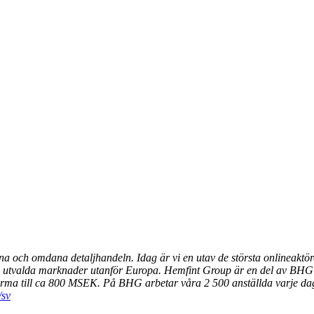
nna och omdana detaljhandeln. Idag är vi en utav de största onlineakt
å utvalda marknader utanför Europa. Hemfint Group är en del av BHG
ma till ca 800 MSEK. På BHG arbetar våra 2 500 anställda varje dag f
/sv