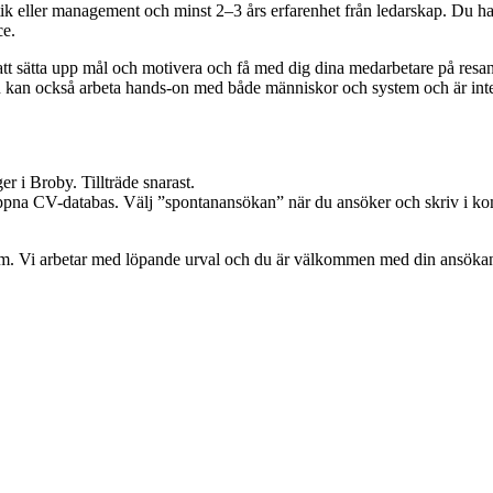
tik eller management och minst 2–3 års erfarenhet från ledarskap. Du ha
ce.
t sätta upp mål och motivera och få med dig dina medarbetare på resan
men kan också arbeta hands-on med både människor och system och är inte
er i Broby. Tillträde snarast.
 öppna CV-databas. Välj ”spontanansökan” när du ansöker och skriv i kom
. Vi arbetar med löpande urval och du är välkommen med din ansökan s