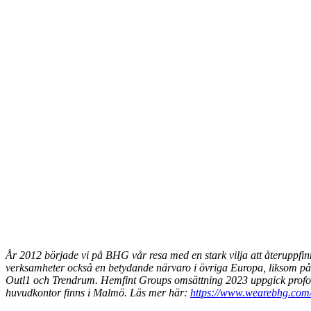
År 2012 började vi på BHG vår resa med en stark vilja att återuppfi
verksamheter också en betydande närvaro i övriga Europa, liksom p
Outl1 och Trendrum. Hemfint Groups omsättning 2023 uppgick profor
huvudkontor finns i Malmö. Läs mer här:
https://www.wearebhg.com