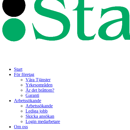
Start
För företag
Våra Tjänster
Yrkesområden
Är det bråttom?
Garanti
Arbetssökande
Arbetssökande
Lediga jobb
Skicka ansökan
Login medarbetare
Om oss