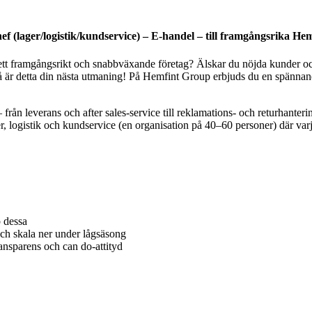
f (lager/logistik/kundservice) – E-handel – till framgångsrika H
 ett framgångsrikt och snabbväxande företag? Älskar du nöjda kunder och
å är detta din nästa utmaning! På Hemfint Group erbjuds du en spännande 
från leverans och after sales-service till reklamations- och returhante
r, logistik och kundservice (en organisation på 40–60 personer) där varj
p dessa
h skala ner under lågsäsong
ansparens och can do-attityd