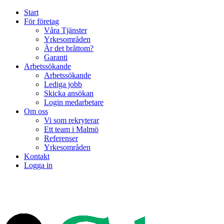
Start
För företag
Våra Tjänster
Yrkesområden
Är det bråttom?
Garanti
Arbetssökande
Arbetssökande
Lediga jobb
Skicka ansökan
Login medarbetare
Om oss
Vi som rekryterar
Ett team i Malmö
Referenser
Yrkesområden
Kontakt
Logga in