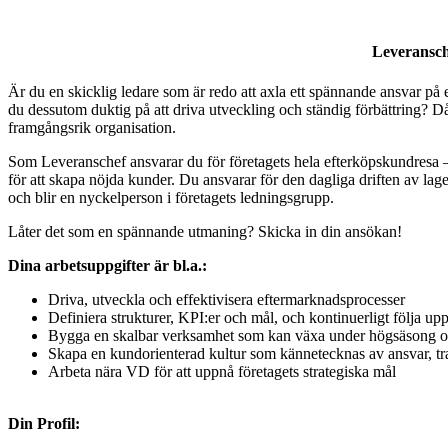
Leveransche
Är du en skicklig ledare som är redo att axla ett spännande ansvar på
du dessutom duktig på att driva utveckling och ständig förbättring? D
framgångsrik organisation.
Som Leveranschef ansvarar du för företagets hela efterköpskundresa – 
för att skapa nöjda kunder. Du ansvarar för den dagliga driften av lage
och blir en nyckelperson i företagets ledningsgrupp.
Låter det som en spännande utmaning? Skicka in din ansökan!
Dina arbetsuppgifter är bl.a.:
Driva, utveckla och effektivisera eftermarknadsprocesser
Definiera strukturer, KPI:er och mål, och kontinuerligt följa up
Bygga en skalbar verksamhet som kan växa under högsäsong oc
Skapa en kundorienterad kultur som kännetecknas av ansvar, tr
Arbeta nära VD för att uppnå företagets strategiska mål
Din Profil: