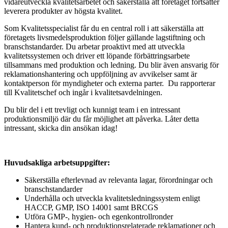
vidareutveckla kvalitetsarbetet och säkerställa att företaget fortsätter
leverera produkter av högsta kvalitet.
Som Kvalitetsspecialist får du en central roll i att säkerställa att
företagets livsmedelsproduktion följer gällande lagstiftning och
branschstandarder. Du arbetar proaktivt med att utveckla
kvalitetssystemen och driver ett löpande förbättringsarbete
tillsammans med produktion och ledning. Du blir även ansvarig för
reklamationshantering och uppföljning av avvikelser samt är
kontaktperson för myndigheter och externa parter. Du rapporterar
till Kvalitetschef och ingår i kvalitetsavdelningen.
Du blir del i ett trevligt och kunnigt team i en intressant
produktionsmiljö där du får möjlighet att påverka. Låter detta
intressant, skicka din ansökan idag!
Huvudsakliga arbetsuppgifter:
Säkerställa efterlevnad av relevanta lagar, förordningar och
branschstandarder
Underhålla och utveckla kvalitetsledningssystem enligt
HACCP, GMP, ISO 14001 samt BRCGS
Utföra GMP-, hygien- och egenkontrollronder
Hantera kund- och produktionsrelaterade reklamationer och