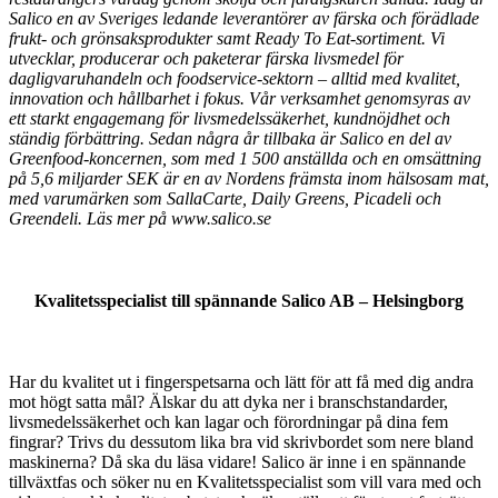
Salico en av Sveriges ledande leverantörer av färska och förädlade
frukt- och grönsaksprodukter samt Ready To Eat-sortiment. Vi
utvecklar, producerar och paketerar färska livsmedel för
dagligvaruhandeln och foodservice-sektorn – alltid med kvalitet,
innovation och hållbarhet i fokus. Vår verksamhet genomsyras av
ett starkt engagemang för livsmedelssäkerhet, kundnöjdhet och
ständig förbättring.
Sedan några år tillbaka är Salico en del av
Greenfood-koncernen, som med 1 500 anställda och en omsättning
på 5,6 miljarder SEK är en av Nordens främsta inom hälsosam mat,
med varumärken som SallaCarte, Daily Greens, Picadeli och
Greendeli. Läs mer på www.salico.se
Kvalitetsspecialist till spännande Salico AB – Helsingborg
Har du kvalitet ut i fingerspetsarna och lätt för att få med dig andra
mot högt satta mål? Älskar du att dyka ner i branschstandarder,
livsmedelssäkerhet och kan lagar och förordningar på dina fem
fingrar? Trivs du dessutom lika bra vid skrivbordet som nere bland
maskinerna? Då ska du läsa vidare! Salico är inne i en spännande
tillväxtfas och söker nu en Kvalitetsspecialist som vill vara med och