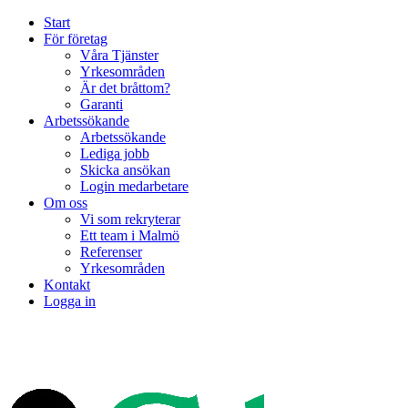
Start
För företag
Våra Tjänster
Yrkesområden
Är det bråttom?
Garanti
Arbetssökande
Arbetssökande
Lediga jobb
Skicka ansökan
Login medarbetare
Om oss
Vi som rekryterar
Ett team i Malmö
Referenser
Yrkesområden
Kontakt
Logga in