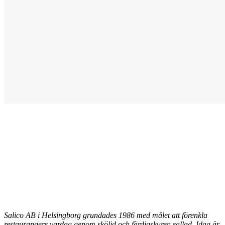
Salico AB i Helsingborg grundades 1986 med målet att förenkla
restaurangers vardag genom sköljd och färdigskuren sallad. Idag är