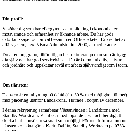
Din profil:
Vi söker dig som har eftergymnasial utbildning i ekonomi eller
motsvarande och erfarenhet av liknande arbete. Du har goda
datorkunskaper och är väl bekant med Officepaketet. Erfarenhet av
affärssystem, t.ex. Visma Administration 2000, är meriterande.
Du är en noggrann, tillförlitlig och strukturerad person som är trygg i
dig själv och har god servicekänsla. Du är kommunikativ, lättsam
och jordnära och uppskattar såväl att arbeta självständigt som i team.
Om tjänsten:
Tjänsten är en inhyrning på deltid (f.n. 30 % med möjlighet till mer)
med placering utanför Landskrona. Tillträde i början av december.
I denna rekrytering samarbetar Västanvinden i Landskrona med
Standby Workteam. Vi arbetar med löpande urval och ber dig att
skicka in din ansökan så snart som möjligt. För mer information om
tjänsten kontakta gärna Karin Dahlin, Standby Workteam på 0733-