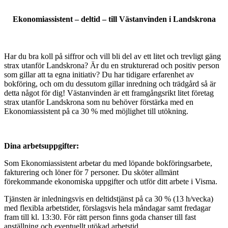
Ekonomiassistent – deltid – till Västanvinden i Landskrona
Har du bra koll på siffror och vill bli del av ett litet och trevligt gäng
strax utanför Landskrona? Är du en strukturerad och positiv person
som gillar att ta egna initiativ? Du har tidigare erfarenhet av
bokföring, och om du dessutom gillar inredning och trädgård så är
detta något för dig! Västanvinden är ett framgångsrikt litet företag
strax utanför Landskrona som nu behöver förstärka med en
Ekonomiassistent på ca 30 % med möjlighet till utökning.
Dina arbetsuppgifter:
Som Ekonomiassistent arbetar du med löpande bokföringsarbete,
fakturering och löner för 7 personer. Du sköter allmänt
förekommande ekonomiska uppgifter och utför ditt arbete i Visma.
Tjänsten är inledningsvis en deltidstjänst på ca 30 % (13 h/vecka)
med flexibla arbetstider, förslagsvis hela måndagar samt fredagar
fram till kl. 13:30. För rätt person finns goda chanser till fast
anställning och eventuellt utökad arbetstid.