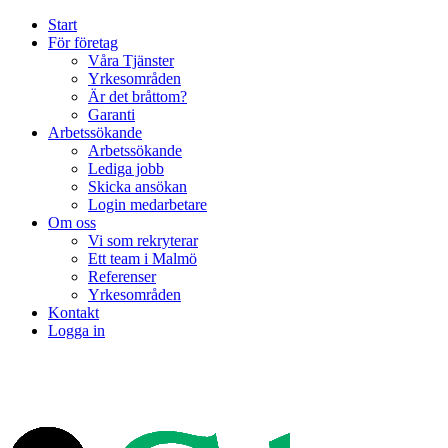
Start
För företag
Våra Tjänster
Yrkesområden
Är det bråttom?
Garanti
Arbetssökande
Arbetssökande
Lediga jobb
Skicka ansökan
Login medarbetare
Om oss
Vi som rekryterar
Ett team i Malmö
Referenser
Yrkesområden
Kontakt
Logga in