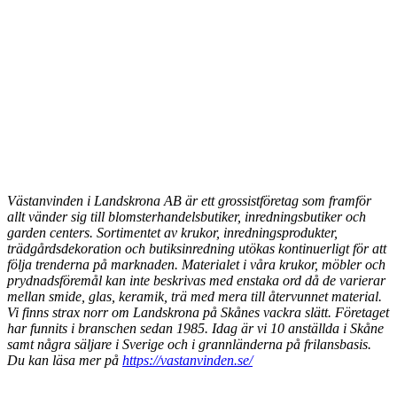
Västanvinden i Landskrona AB är ett grossistföretag som framför
allt vänder sig till blomsterhandelsbutiker, inredningsbutiker och
garden centers. Sortimentet av krukor, inredningsprodukter,
trädgårdsdekoration och butiksinredning utökas kontinuerligt för att
följa trenderna på marknaden. Materialet i våra krukor, möbler och
prydnadsföremål kan inte beskrivas med enstaka ord då de varierar
mellan smide, glas, keramik, trä med mera till återvunnet material.
Vi finns strax norr om Landskrona på Skånes vackra slätt. Företaget
har funnits i branschen sedan 1985. Idag är vi 10 anställda i Skåne
samt några säljare i Sverige och i grannländerna på frilansbasis.
Du kan läsa mer på
https://vastanvinden.se/