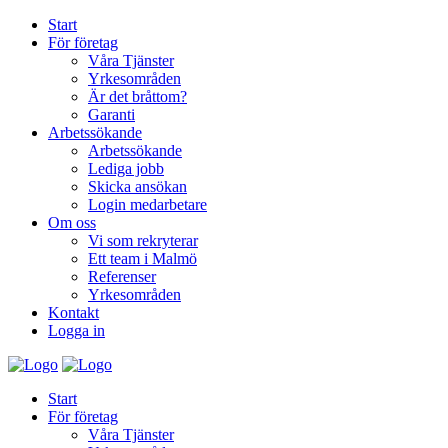
Start
För företag
Våra Tjänster
Yrkesområden
Är det bråttom?
Garanti
Arbetssökande
Arbetssökande
Lediga jobb
Skicka ansökan
Login medarbetare
Om oss
Vi som rekryterar
Ett team i Malmö
Referenser
Yrkesområden
Kontakt
Logga in
Start
För företag
Våra Tjänster