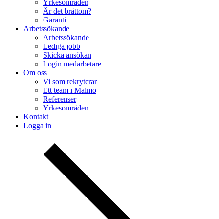
Yrkesområden
Är det bråttom?
Garanti
Arbetssökande
Arbetssökande
Lediga jobb
Skicka ansökan
Login medarbetare
Om oss
Vi som rekryterar
Ett team i Malmö
Referenser
Yrkesområden
Kontakt
Logga in