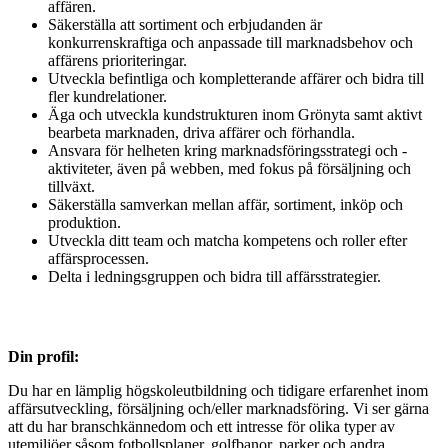
affären.
Säkerställa att sortiment och erbjudanden är
konkurrenskraftiga och anpassade till marknadsbehov och
affärens prioriteringar.
Utveckla befintliga och kompletterande affärer och bidra till
fler kundrelationer.
Äga och utveckla kundstrukturen inom Grönyta samt aktivt
bearbeta marknaden, driva affärer och förhandla.
Ansvara för helheten kring marknadsföringsstrategi och -
aktiviteter, även på webben, med fokus på försäljning och
tillväxt.
Säkerställa samverkan mellan affär, sortiment, inköp och
produktion.
Utveckla ditt team och matcha kompetens och roller efter
affärsprocessen.
Delta i ledningsgruppen och bidra till affärsstrategier.
Din profil:
Du har en lämplig högskoleutbildning och tidigare erfarenhet inom
affärsutveckling, försäljning och/eller marknadsföring. Vi ser gärna
att du har branschkännedom och ett intresse för olika typer av
utemiljöer såsom fotbollsplaner, golfbanor, parker och andra