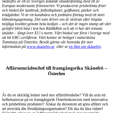
Skånefrö är ett av Sveriges ledande utsädesföretag med ett av
Europas modernaste frörenserier. Vi producerar prisbelönta fröer
och biokol för lantbruk, fotbollsplaner, golfbanor, parker och
trädgårdar. Vi är ett kundnära och jordnära företag med ett stort
klimatengagemang. Det som driver oss är strävan efter högsta
möjliga kvalitet genom hela kedjan – och det är ingen slump att vårt
gräsfrö blivit bäst i test hos Råd&Rön och att vi har det renaste
utsädet – långt över EU:s norm. Vårt biokol var först i Sverige med
att bli EBC-certifierat. Vårt kontor är beläget i natursköna
Tommarp på Österlen. Besök gärna vår hemsida för mer
information på
www.skanefro.se
eller se
en film om skånefrö
.
Affärsområdeschef till framgångsrika Skånefrö –
Österlen
Är du en skicklig ledare med stor affärsförståelse? Vill du axla ett
helhetsansvar på en framgångsrik Österlenkoncern med innovativa
och prisbelönta produkter? Älskar du dessutom att göra affärer och
att utveckla din försäljningsorganisation? Då ska du läsa vidare!