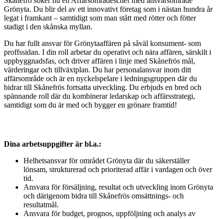
Skånefrö söker nu en Affärsområdeschef med ansvarsområde
Grönyta. Du blir del av ett innovativt företag som i nästan hundra år
legat i framkant – samtidigt som man stått med rötter och fötter
stadigt i den skånska myllan.
Du har fullt ansvar för Grönytaaffären på såväl konsument- som
proffssidan. I din roll arbetar du operativt och nära affären, särskilt i
uppbyggnadsfas, och driver affären i linje med Skånefrös mål,
värderingar och tillväxtplan. Du har personalansvar inom ditt
affärsområde och är en nyckelspelare i ledningsgruppen där du
bidrar till Skånefrös fortsatta utveckling. Du erbjuds en bred och
spännande roll där du kombinerar ledarskap och affärsstrategi,
samtidigt som du är med och bygger en grönare framtid!
Dina arbetsuppgifter är bl.a.:
Helhetsansvar för området Grönyta där du säkerställer
lönsam, strukturerad och prioriterad affär i vardagen och över
tid.
Ansvara för försäljning, resultat och utveckling inom Grönyta
och därigenom bidra till Skånefrös omsättnings- och
resultatmål.
Ansvara för budget, prognos, uppföljning och analys av