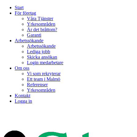
Start
För företag
Våra Tjänster
Yrkesområden
Är det bråttom?
Garanti
Arbetssökande
Arbetssökande
Lediga jobb
Skicka ansökan
Login medarbetare
Om oss
Vi som rekryterar
Ett team i Malmö
Referenser
Yrkesområden
Kontakt
Logga in