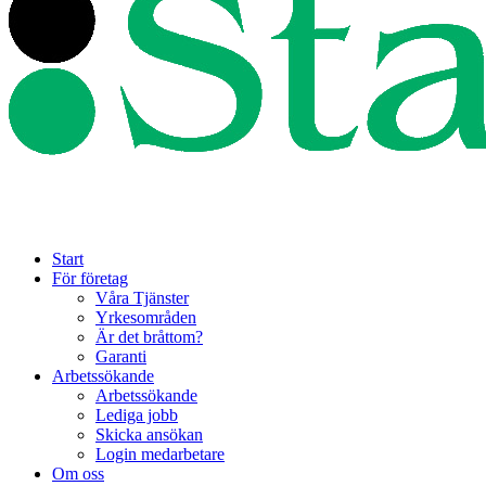
Start
För företag
Våra Tjänster
Yrkesområden
Är det bråttom?
Garanti
Arbetssökande
Arbetssökande
Lediga jobb
Skicka ansökan
Login medarbetare
Om oss