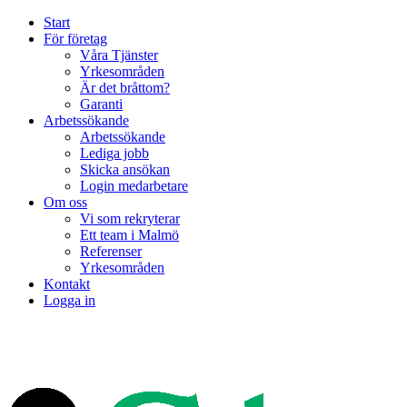
Start
För företag
Våra Tjänster
Yrkesområden
Är det bråttom?
Garanti
Arbetssökande
Arbetssökande
Lediga jobb
Skicka ansökan
Login medarbetare
Om oss
Vi som rekryterar
Ett team i Malmö
Referenser
Yrkesområden
Kontakt
Logga in